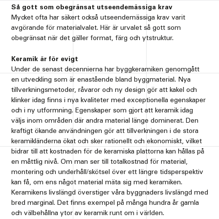
Så gott som obegränsat utseendemässiga krav
Mycket ofta har säkert också utseendemässiga krav varit
avgörande för materialvalet. Här är urvalet så gott som
obegränsat när det gäller format, färg och ytstruktur.
Keramik är för evigt
Under de senast decennierna har byggkeramiken genomgått
en utveckling som är enastående bland byggmaterial. Nya
tillverkningsmetoder, råvaror och ny design gör att kakel och
klinker idag finns i nya kvaliteter med exceptionella egenskaper
och i ny utformning. Egenskaper som gjort att keramik idag
väljs inom områden där andra material länge dominerat. Den
kraftigt ökande användningen gör att tillverkningen i de stora
keramikländerna ökat och sker rationellt och ekonomiskt, vilket
bidrar till att kostnaden för de keramiska plattorna kan hållas på
en måttlig nivå. Om man ser till totalkostnad för material,
montering och underhåll/skötsel över ett längre tidsperspektiv
kan få, om ens något material mäta sig med keramiken.
Keramikens livslängd överstiger våra byggnaders livslängd med
bred marginal. Det finns exempel på många hundra år gamla
och välbehållna ytor av keramik runt om i världen.