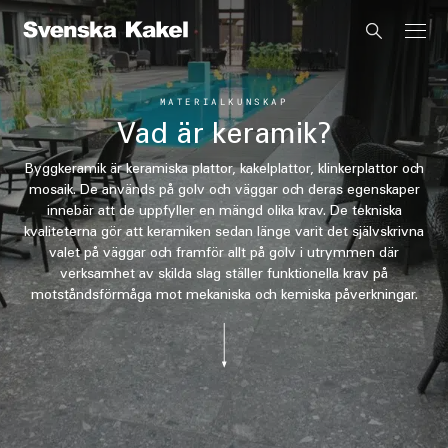
MATERIALKUNSKAP
Vad är keramik?
Byggkeramik är keramiska plattor, kakelplattor, klinkerplattor och
mosaik. De används på golv och väggar och deras egenskaper
innebär att de uppfyller en mängd olika krav. De tekniska
kvaliteterna gör att keramiken sedan länge varit det självskrivna
valet på väggar och framför allt på golv i utrymmen där
verksamhet av skilda slag ställer funktionella krav på
motståndsförmåga mot mekaniska och kemiska påverkningar.