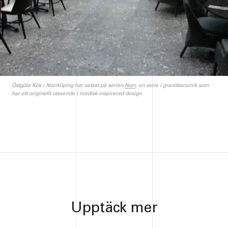
Östgöta Kök i Norrköping har satsat på serien
Norr
, en serie i granitkeramik som
har ett originellt utseende i nordisk-inspirerad design.
Upptäck mer