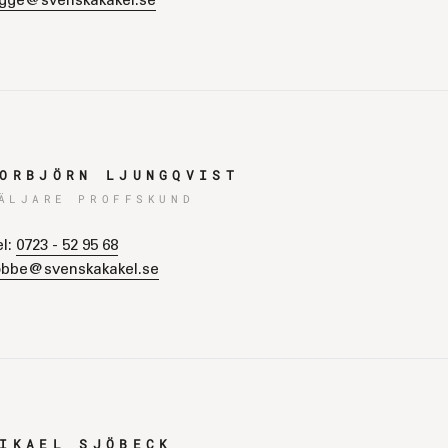
igge@svenskakakel.se
ORBJÖRN LJUNGQVIST
ÄLJARE PROFFSKUND
el:
0723 - 52 95 68
obbe@svenskakakel.se
IKAEL SJÖBECK