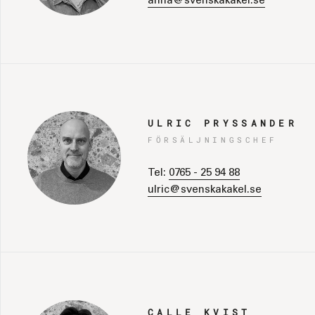
anna@svenskakakel.se
ULRIC PRYSSANDER
FÖRSÄLJNINGSCHEF
Tel:
0765 - 25 94 88
ulric@svenskakakel.se
CALLE KVIST