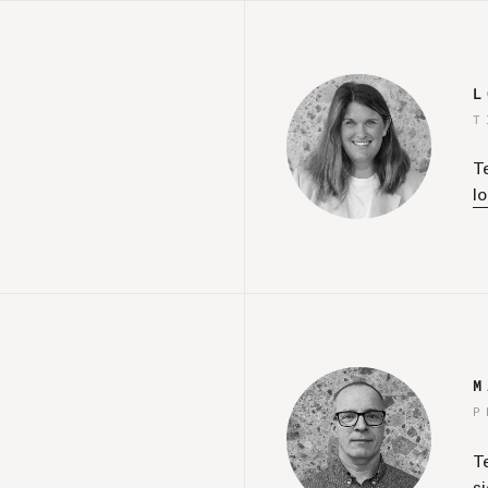
L
T
T
l
M
P
T