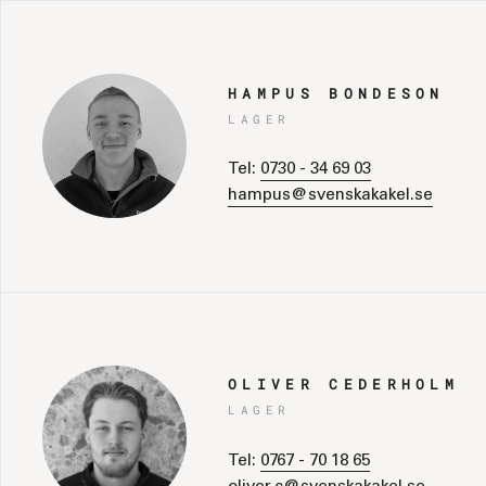
HAMPUS BONDESON
LAGER
Tel:
0730 - 34 69 03
hampus@svenskakakel.se
OLIVER CEDERHOLM
LAGER
Tel:
0767 - 70 18 65