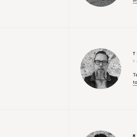
s
T
S
T
t
M