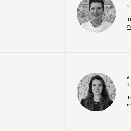
A
T
m
A
H
T
a