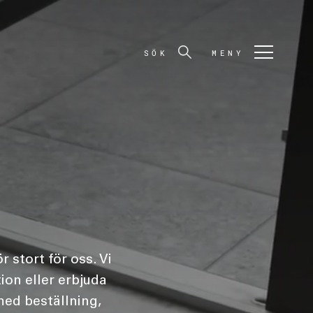
SÖK
MENY
r stort för oss. Vi
tion eller erbjuda
 med beställning,