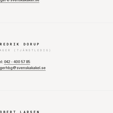
oger@svenskakakel.se
REDRIK DORUP
AGER (TJÄNSTLEDIG)
el:
042 - 400 57 85
agerhbg@svenskakakel.se
OBERT LARSEN