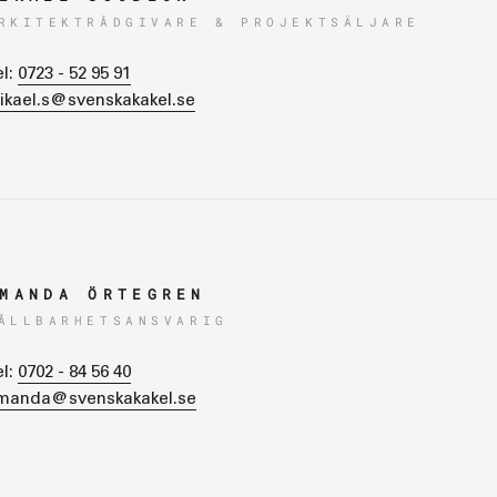
RKITEKTRÅDGIVARE & PROJEKTSÄLJARE
el:
0723 - 52 95 91
ikael.s@svenskakakel.se
MANDA ÖRTEGREN
ÅLLBARHETSANSVARIG
el:
0702 - 84 56 40
manda@svenskakakel.se