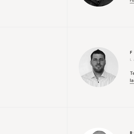
r
F
L
T
l
R