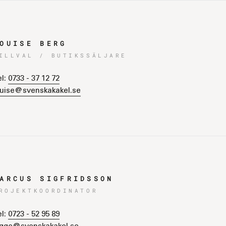
OUISE BERG
ILLVAL / BUTIKSSÄLJARE
el:
0733 - 37 12 72
ouise@svenskakakel.se
ARCUS SIGFRIDSSON
ROJEKTKOORDINATOR
el:
0723 - 52 95 89