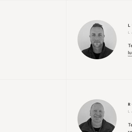
L
L
T
l
R
L
T