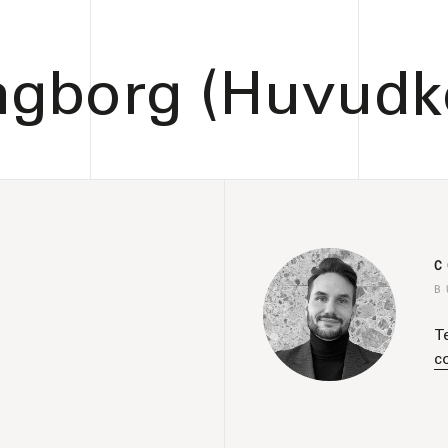
ngborg (Huvudk
C
B
T
c