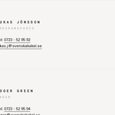
UKAS JÖNSSON
AGERANSVARIG
el:
0723 - 52 95 92
ukas.j@svenskakakel.se
OGER GREEN
AGER
el:
0723 - 52 95 94