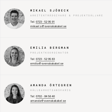
MIKAEL SJÖBECK
ARKITEKTRÅDGIVARE & PROJEKTSÄLJARE
Tel:
0723 - 52 95 91
mikael.s@svenskakakel.se
EMILIA BERGMAN
PROJEKTKOORDINATOR
Tel:
0723 - 52 95 83
emilia@svenskakakel.se
AMANDA ÖRTEGREN
HÅLLBARHETSANSVARIG
Tel:
0702 - 84 56 40
amanda@svenskakakel.se