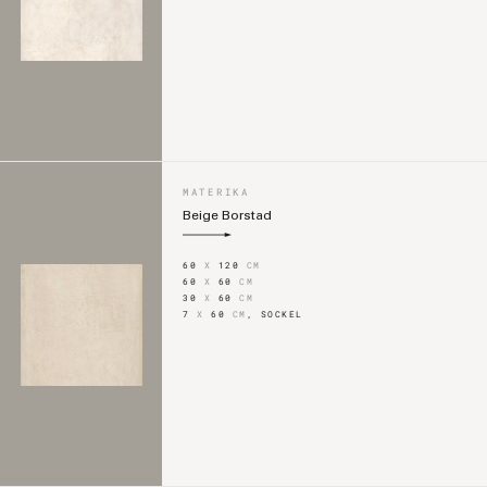
MATERIKA
Beige Borstad
60
X
120
CM
60
X
60
CM
30
X
60
CM
7
X
60
CM
,
SOCKEL