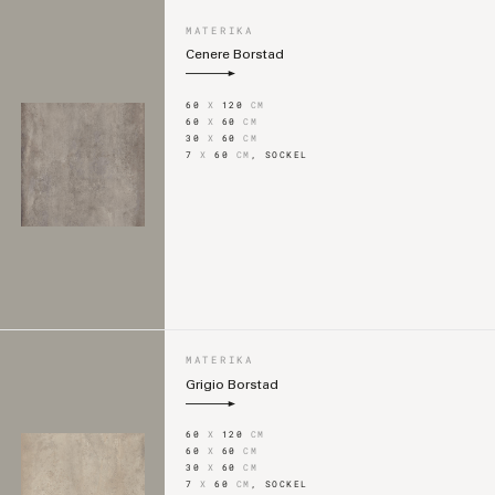
MATERIKA
Cenere Borstad
60
X
120
CM
60
X
60
CM
30
X
60
CM
7
X
60
CM
,
SOCKEL
MATERIKA
Grigio Borstad
60
X
120
CM
60
X
60
CM
30
X
60
CM
7
X
60
CM
,
SOCKEL