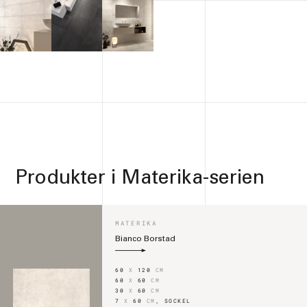
Produkter i
Materika-serien
MATERIKA
Bianco Borstad
60
X
120
CM
60
X
60
CM
30
X
60
CM
7
X
60
CM
,
SOCKEL