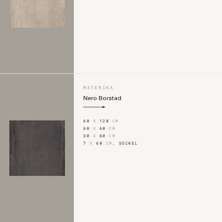
MATERIKA
Nero Borstad
60
X
120
CM
60
X
60
CM
30
X
60
CM
7
X
60
CM
,
SOCKEL