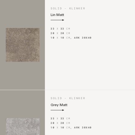
SOLID - KLINKER
Lin Matt
33
X
33
CM
20
X
20
CM
10
X
10
CM
,
ARK 30X40
SOLID - KLINKER
Grey Matt
33
X
33
CM
20
X
20
CM
10
X
10
CM
,
ARK 30X40