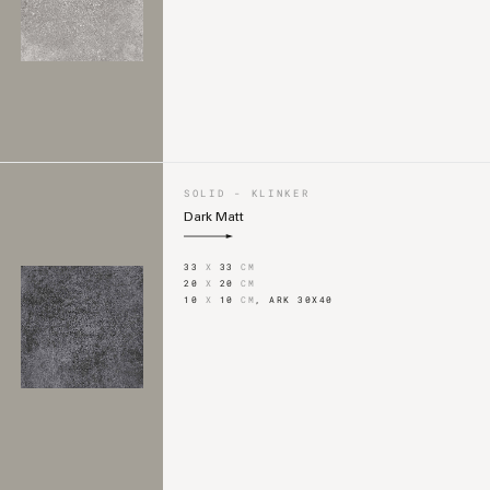
SOLID - KLINKER
Dark Matt
33
X
33
CM
20
X
20
CM
10
X
10
CM
,
ARK 30X40