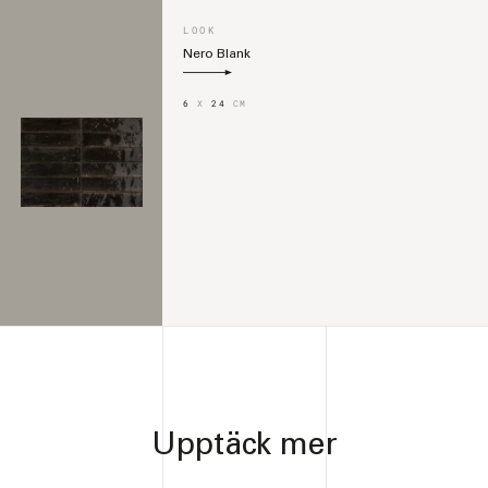
LOOK
Nero Blank
6
X
24
CM
Upptäck mer