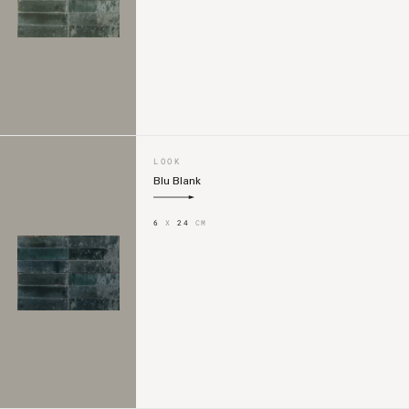
LOOK
Blu Blank
6
X
24
CM