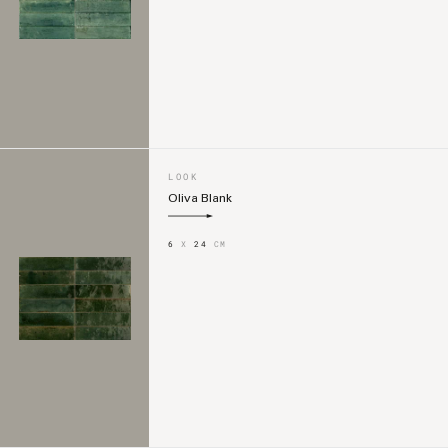
LOOK
Oliva Blank
6
X
24
CM