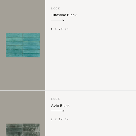
LOOK
Turchese Blank
6
X
24
CM
LOOK
Avio Blank
6
X
24
CM