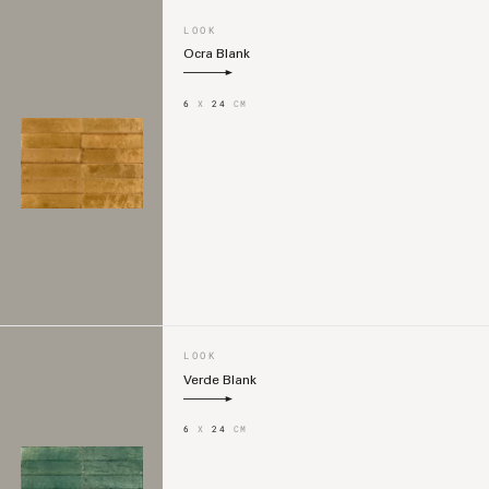
LOOK
Ocra Blank
6
X
24
CM
LOOK
Verde Blank
6
X
24
CM