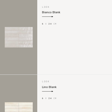
LOOK
Bianco Blank
6
X
24
CM
LOOK
Lino Blank
6
X
24
CM