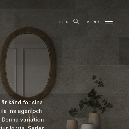
SÖK
MENY
är känd för sina
ila inslagen och
. Denna variation
turlig yta. Serien