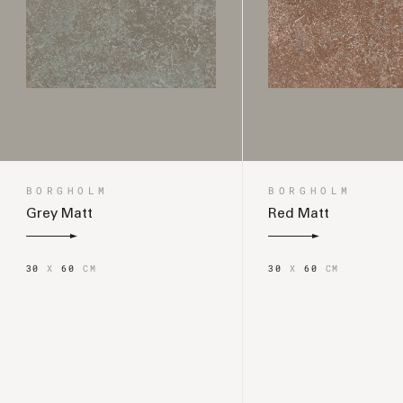
BORGHOLM
BORGHOLM
Grey Matt
Red Matt
30
X
60
CM
30
X
60
CM