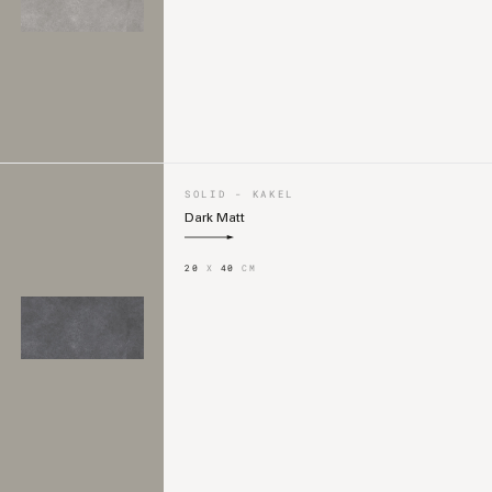
SOLID - KAKEL
Dark Matt
20
X
40
CM