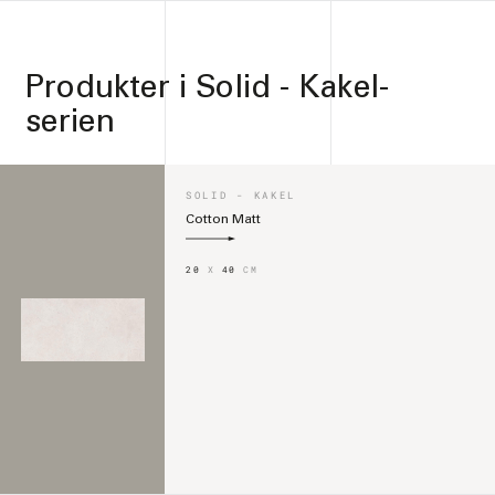
Produkter i
Solid - Kakel-
serien
SOLID - KAKEL
Cotton Matt
20
X
40
CM