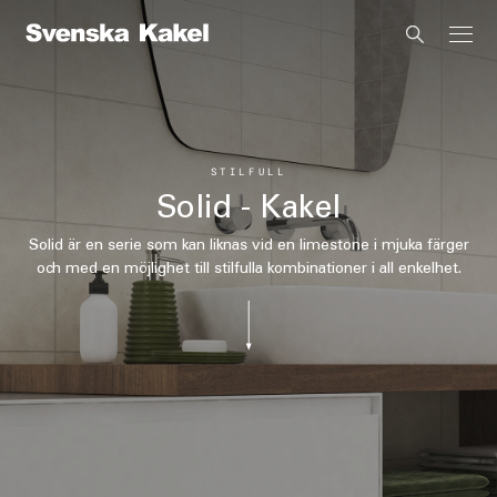
STILFULL
Solid - Kakel
Solid är en serie som kan liknas vid en limestone i mjuka färger
och med en möjlighet till stilfulla kombinationer i all enkelhet.