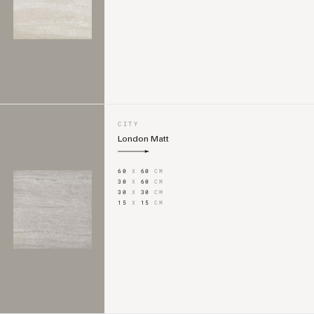
CITY
London Matt
60
X
60
CM
30
X
60
CM
30
X
30
CM
15
X
15
CM