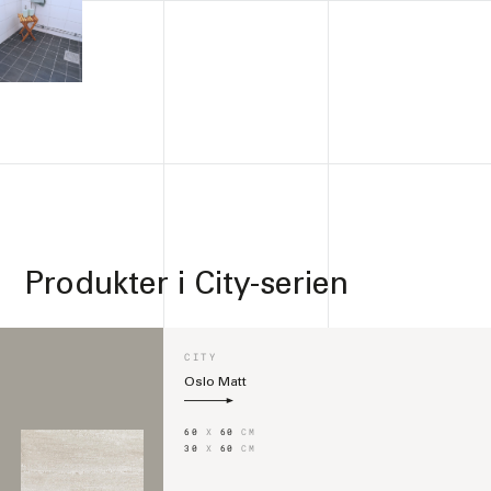
Produkter i
City-serien
CITY
Oslo Matt
60
X
60
CM
30
X
60
CM