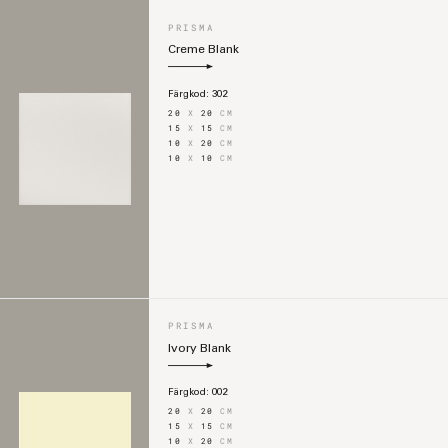
PRISMA
Creme Blank
Färgkod:
302
20
X
20
CM
15
X
15
CM
10
X
20
CM
10
X
10
CM
PRISMA
Ivory Blank
Färgkod:
002
20
X
20
CM
15
X
15
CM
10
X
20
CM