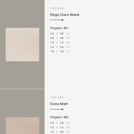
PRISMA
Bege Claro Blank
Färgkod:
441
20
X
40
CM
20
X
20
CM
15
X
15
CM
10
X
20
CM
10
X
10
CM
PRISMA
Duna Matt
Färgkod:
442
20
X
20
CM
15
X
15
CM
10
X
20
CM