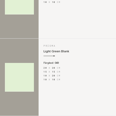
10
X
10
CM
PRISMA
Light Green Blank
Färgkod:
049
20
X
20
CM
15
X
15
CM
10
X
20
CM
10
X
10
CM