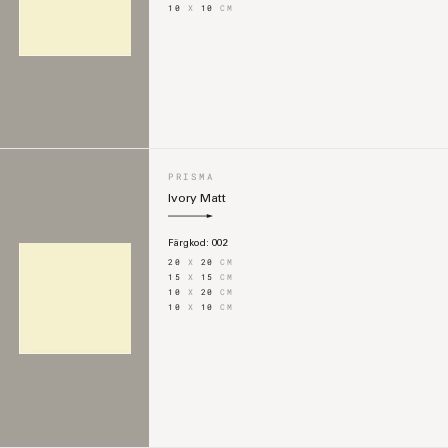
10
X
10
CM
PRISMA
Ivory Matt
Färgkod:
002
20
X
20
CM
15
X
15
CM
10
X
20
CM
10
X
10
CM