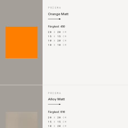
PRISMA
Orange Matt
Färgkod:
450
20
X
20
CM
15
X
15
CM
10
X
20
CM
10
X
10
CM
PRISMA
Alloy Matt
Färgkod:
616
20
X
20
CM
15
X
15
CM
10
X
20
CM