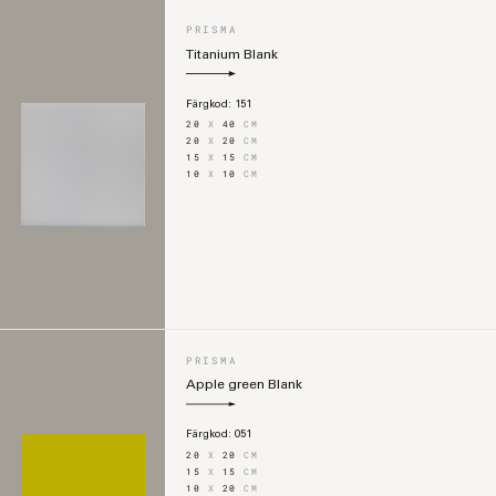
PRISMA
Titanium Blank
Färgkod:
151
20
X
40
CM
20
X
20
CM
15
X
15
CM
10
X
10
CM
PRISMA
Apple green Blank
Färgkod:
051
20
X
20
CM
15
X
15
CM
10
X
20
CM