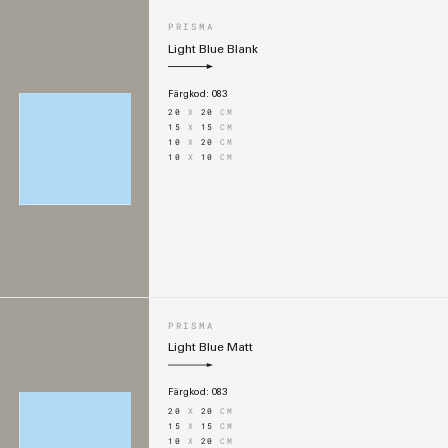
PRISMA
Light Blue Blank
Färgkod:
083
20
X
20
CM
15
X
15
CM
10
X
20
CM
10
X
10
CM
PRISMA
Light Blue Matt
Färgkod:
083
20
X
20
CM
15
X
15
CM
10
X
20
CM