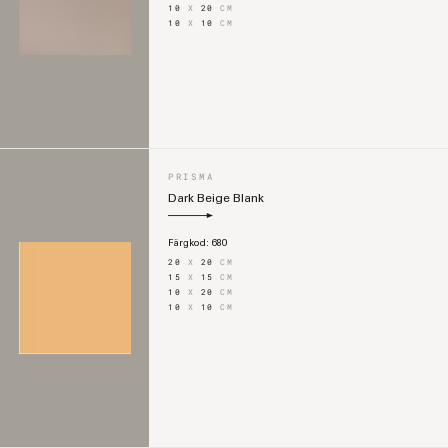
10
X
20
CM
10
X
10
CM
PRISMA
Dark Beige Blank
Färgkod:
680
20
X
20
CM
15
X
15
CM
10
X
20
CM
10
X
10
CM