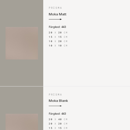
PRISMA
Moka Matt
Färgkod:
443
20
X
20
CM
15
X
15
CM
10
X
20
CM
10
X
10
CM
PRISMA
Moka Blank
Färgkod:
443
20
X
40
CM
20
X
20
CM
15
X
15
CM