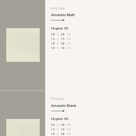
PRISMA
Amarelo Matt
Färgkod:
011
20
X
20
CM
15
X
15
CM
10
X
20
CM
10
X
10
CM
PRISMA
Amarelo Blank
Färgkod:
011
20
X
20
CM
15
X
15
CM
10
X
20
CM