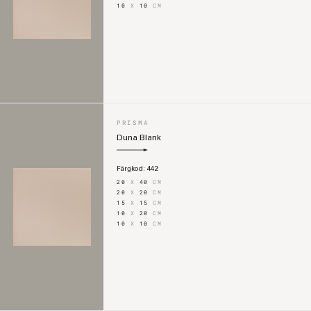
10
X
10
CM
PRISMA
Duna Blank
Färgkod:
442
20
X
40
CM
20
X
20
CM
15
X
15
CM
10
X
20
CM
10
X
10
CM