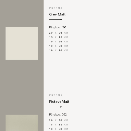
PRISMA
Grey Matt
Färgkod:
196
20
X
20
CM
15
X
15
CM
10
X
30
CM
10
X
20
CM
10
X
10
CM
PRISMA
Pistach Matt
Färgkod:
052
20
X
20
CM
15
X
15
CM
10
X
20
CM