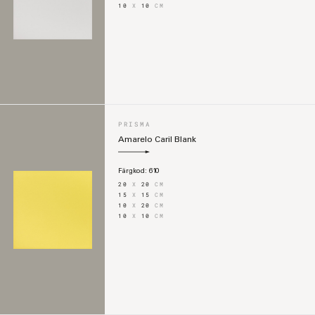
10
X
10
CM
PRISMA
Amarelo Caril Blank
Färgkod:
610
20
X
20
CM
15
X
15
CM
10
X
20
CM
10
X
10
CM