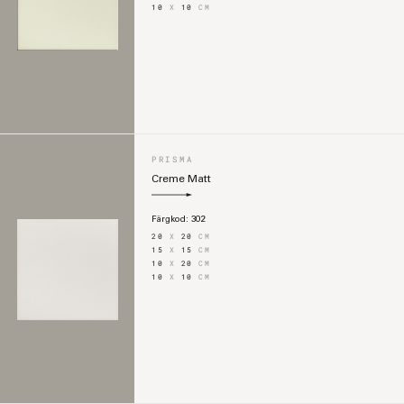
10
X
10
CM
PRISMA
Creme Matt
Färgkod:
302
20
X
20
CM
15
X
15
CM
10
X
20
CM
10
X
10
CM