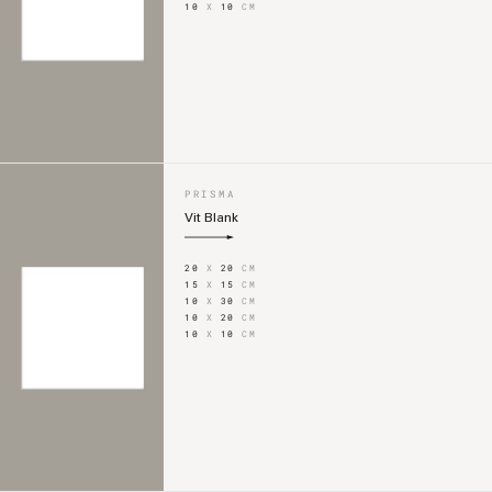
10
X
10
CM
PRISMA
Vit Blank
20
X
20
CM
15
X
15
CM
10
X
30
CM
10
X
20
CM
10
X
10
CM