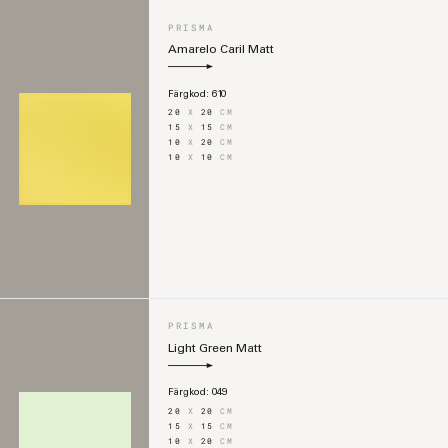
PRISMA
Amarelo Caril Matt
Färgkod:
610
20
X
20
CM
15
X
15
CM
10
X
20
CM
10
X
10
CM
PRISMA
Light Green Matt
Färgkod:
049
20
X
20
CM
15
X
15
CM
10
X
20
CM