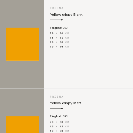
PRISMA
Yellow crispy Blank
Färgkod:
020
20
X
20
CM
15
X
15
CM
10
X
20
CM
10
X
10
CM
PRISMA
Yellow crispy Matt
Färgkod:
020
20
X
20
CM
15
X
15
CM
10
X
20
CM