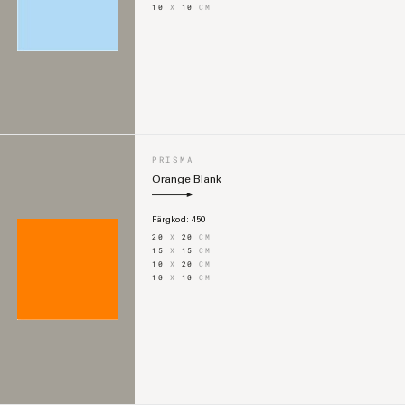
10
X
10
CM
PRISMA
Orange Blank
Färgkod:
450
20
X
20
CM
15
X
15
CM
10
X
20
CM
10
X
10
CM