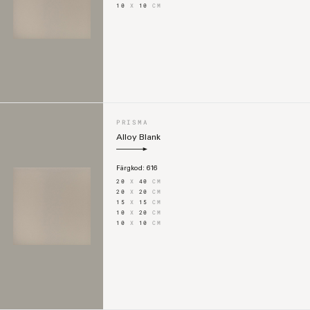
10
X
10
CM
PRISMA
Alloy Blank
Färgkod:
616
20
X
40
CM
20
X
20
CM
15
X
15
CM
10
X
20
CM
10
X
10
CM