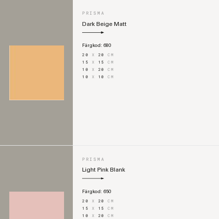
PRISMA
Dark Beige Matt
Färgkod:
680
20
X
20
CM
15
X
15
CM
10
X
20
CM
10
X
10
CM
PRISMA
Light Pink Blank
Färgkod:
650
20
X
20
CM
15
X
15
CM
10
X
20
CM