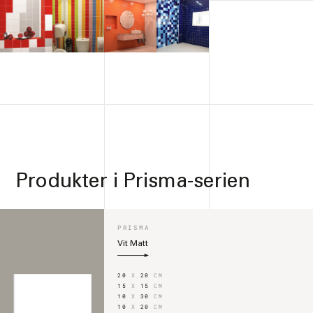
Produkter i
Prisma-serien
PRISMA
Vit Matt
20
X
20
CM
15
X
15
CM
10
X
30
CM
10
X
20
CM