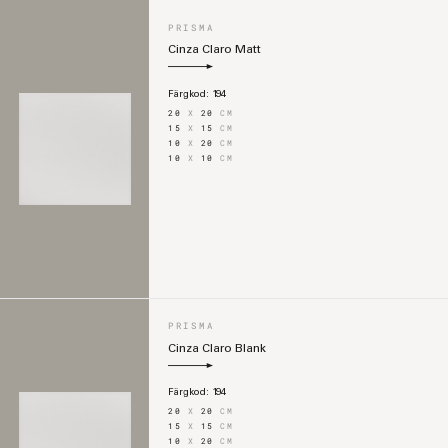
PRISMA
Cinza Claro Matt
Färgkod:
194
20
X
20
CM
15
X
15
CM
10
X
20
CM
10
X
10
CM
PRISMA
Cinza Claro Blank
Färgkod:
194
20
X
20
CM
15
X
15
CM
10
X
20
CM