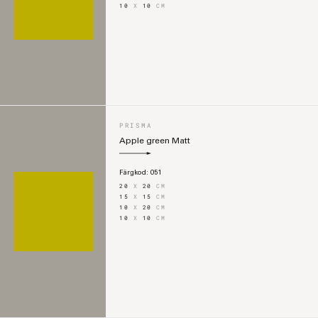
10
X
10
CM
PRISMA
Apple green Matt
Färgkod:
051
20
X
20
CM
15
X
15
CM
10
X
20
CM
10
X
10
CM