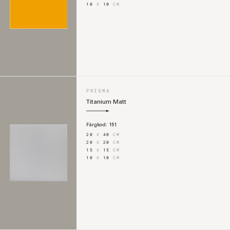
10
X
10
CM
PRISMA
Titanium Matt
Färgkod:
151
20
X
40
CM
20
X
20
CM
15
X
15
CM
10
X
10
CM