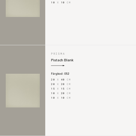
10
X
10
CM
PRISMA
Pistach Blank
Färgkod:
052
20
X
40
CM
20
X
20
CM
15
X
15
CM
10
X
20
CM
10
X
10
CM