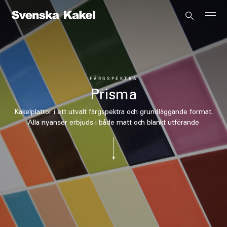
FÄRGSPEKTRA
Prisma
Kakelplattor i ett utvalt färgspektra och grundläggande format.
Alla nyanser erbjuds i både matt och blankt utförande