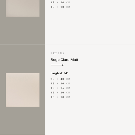
10
X
20
CM
10
X
10
CM
PRISMA
Bege Claro Matt
Färgkod:
441
20
X
40
CM
20
X
20
CM
15
X
15
CM
10
X
20
CM
10
X
10
CM