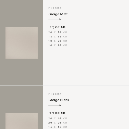
PRISMA
Greige Matt
Färgkod:
515
20
X
20
CM
15
X
15
CM
10
X
20
CM
10
X
10
CM
PRISMA
Greige Blank
Färgkod:
515
20
X
40
CM
20
X
20
CM
15
X
15
CM