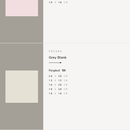
10
X
10
CM
PRISMA
Grey Blank
Färgkod:
196
20
X
20
CM
15
X
15
CM
10
X
30
CM
10
X
20
CM
10
X
10
CM