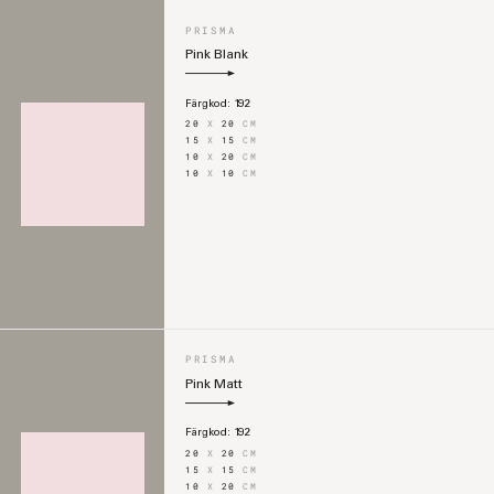
PRISMA
Pink Blank
Färgkod:
192
20
X
20
CM
15
X
15
CM
10
X
20
CM
10
X
10
CM
PRISMA
Pink Matt
Färgkod:
192
20
X
20
CM
15
X
15
CM
10
X
20
CM