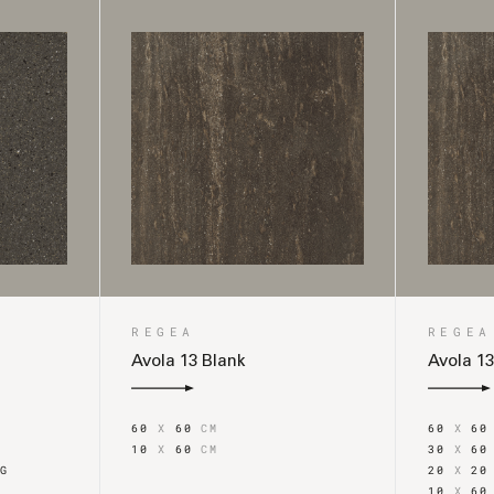
REGEA
REGEA
Avola 13 Blank
Avola 1
60
X
60
CM
60
X
6
10
X
60
CM
30
X
6
EG
20
X
2
L
10
X
6