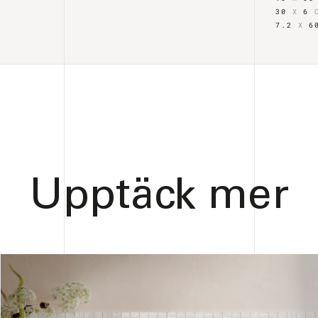
30
X
6
7.2
X
6
Upptäck mer