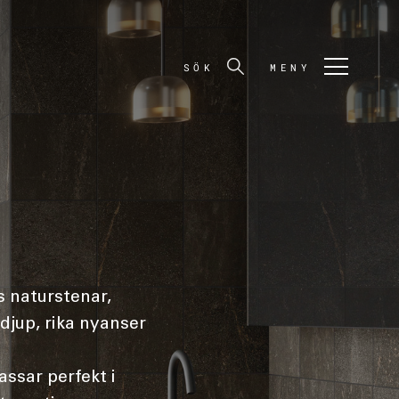
SÖK
MENY
s naturstenar,
djup, rika nyanser
assar perfekt i