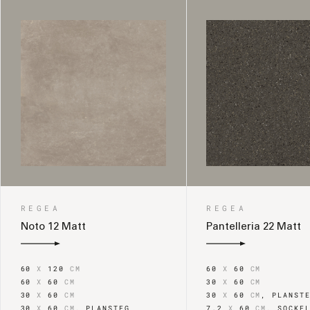
REGEA
REGEA
Noto 12 Matt
Pantelleria 22 Matt
60
X
120
CM
60
X
60
CM
60
X
60
CM
30
X
60
CM
30
X
60
CM
30
X
60
CM
,
PLANST
30
X
60
CM
,
PLANSTEG
7.2
X
60
CM
,
SOCKE