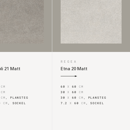
REGEA
li 21 Matt
Etna 20 Matt
0
CM
60
X
60
CM
0
CM
30
X
60
CM
0
CM
,
PLANSTEG
30
X
60
CM
,
PLANSTEG
0
CM
,
SOCKEL
7.2
X
60
CM
,
SOCKEL