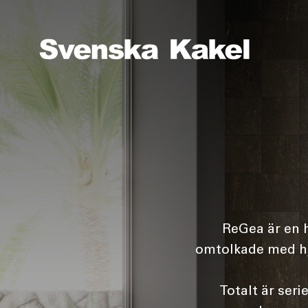
ReGea är en h
omtolkade med hjä
Totalt är seri