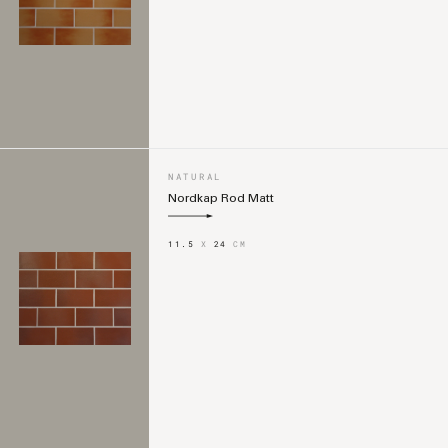
NATURAL
Nordkap Rod Matt
11.5
X
24
CM