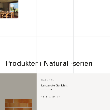
Produkter i
Natural -serien
NATURAL
Lanzarote Gul Matt
11.5
X
24
CM