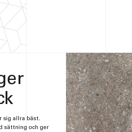
ger
ck
 sig allra bäst.
d sättning och ger