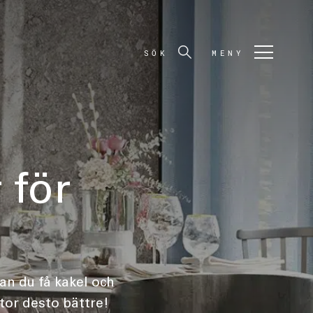
SÖK
MENY
 för
an du få kakel och
ttor desto bättre!