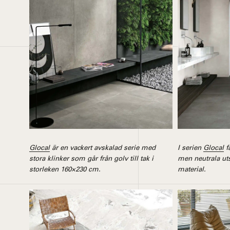
Glocal
är en vackert avskalad serie med
I serien
Glocal
f
stora klinker som går från golv till tak i
men neutrala ut
storleken 160×230 cm.
material.