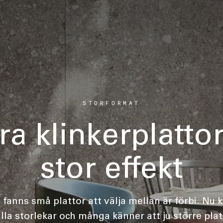
STORFORMAT
ra klinkerplattor
stor effekt
 fanns små plattor att välja mellan är förbi. Nu k
alla storlekar och många känner att ju större pla