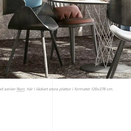
ed serien
Norr
, här i läckert stora plattor i formatet 120×278 cm.