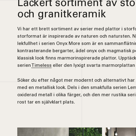
Läckert sortiment av sto
och granitkeramik
Vi har ett brett sortiment av serier med plattor i sto
storformat är inspirerade av naturen och natursten. 
lekfullhet i serien Onyx More som är en sammanflätni
kontrasterande bergarter, ädel onyx och magmatisk por
klassisk look finns marmorinspirerade plattor. Upptä
serien
Timeless
eller den lyxigt svarta marmorplattan 
Söker du efter något mer modernt och alternativt har 
med en metallisk look. Dels i den smakfulla serien Le
oxiderad metall i olika färger, och den mer rustika ser
rost tar en självklart plats.