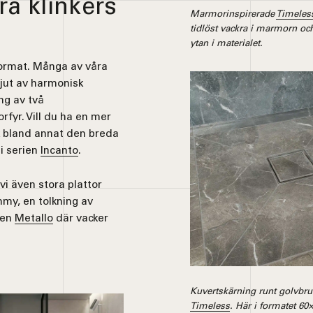
ra klinkers
Marmorinspirerade
Timeles
tidlöst vackra i marmorn oc
ytan i materialet.
rformat. Många av våra
Njut av harmonisk
ng av två
fyr. Vill du ha en mer
ck bland annat den breda
i serien
Incanto
.
vi även stora plattor
mmy, en tolkning av
ien
Metallo
där vacker
Kuvertskärning runt golvbru
Timeless
. Här i formatet 6