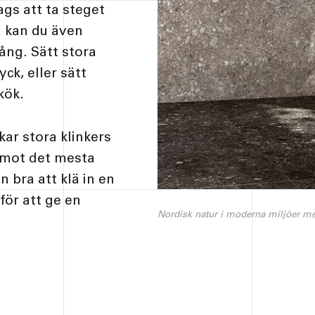
ags att ta steget
å kan du även
ång. Sätt stora
yck, eller sätt
kök.
ar stora klinkers
 emot det mesta
n bra att klä in en
för att ge en
Nordisk natur i moderna miljöer m