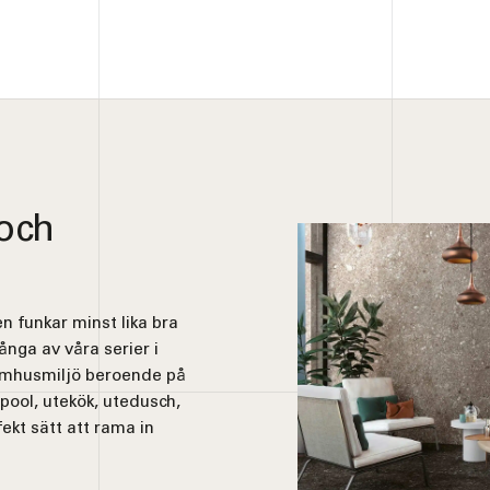
 och
n funkar minst lika bra
nga av våra serier i
tomhusmiljö beroende på
pool, utekök, utedusch,
ekt sätt att rama in