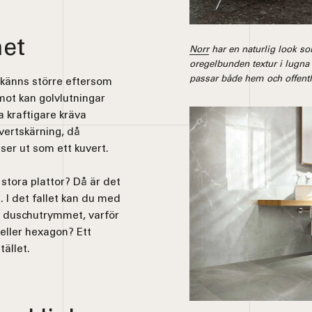
met
Norr
har en naturlig look s
oregelbunden textur i lugna
passar både hem och offent
 känns större eftersom
emot kan golvlutningar
 kraftigare kräva
vertskärning, då
ser ut som ett kuvert.
stora plattor? Då är det
. I det fallet kan du med
t duschutrymmet, varför
eller hexagon? Ett
tället.