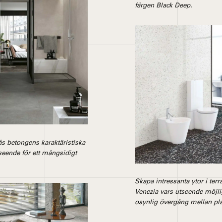
färgen Black Deep.
ås betongens karaktäristiska
seende för ett mångsidigt
Skapa intressanta ytor i ter
Venezia vars utseende möjli
osynlig övergång mellan pla